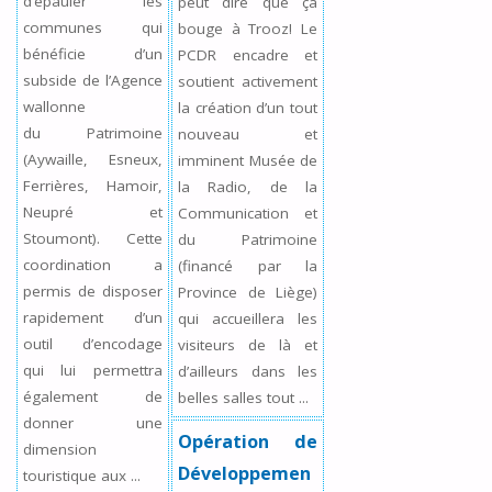
d’épauler les
peut dire que ça
communes qui
bouge à Trooz! Le
bénéficie d’un
PCDR encadre et
subside de l’Agence
soutient activement
wallonne
la création d’un tout
du Patrimoine
nouveau et
(Aywaille, Esneux,
imminent Musée de
Ferrières, Hamoir,
la Radio, de la
Neupré et
Communication et
Stoumont). Cette
du Patrimoine
coordination a
(financé par la
permis de disposer
Province de Liège)
rapidement d’un
qui accueillera les
outil d’encodage
visiteurs de là et
qui lui permettra
d’ailleurs dans les
également de
belles salles tout ...
donner une
Opération de
dimension
Développemen
touristique aux ...