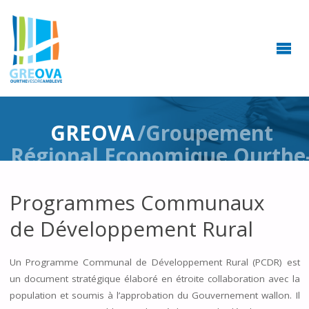
GREOVA
ASBL
Groupement
Régional
Economique
Ourthe-
Vesdre-
Amblève
GREOVA
/Groupement
Régional Economique Ourthe
Vesdre-Amblève
Programmes Communaux
Anthisnes, Aywaille, Chaudfontaine, Clavier, Comblain-au-Pont, Esneu
Ferrières, Hamoir, Lierneux, Neupré, Ouffet, Sprimont, Stoumont,
de Développement Rural
Trooz
Un Programme Communal de Développement Rural (PCDR) est
un document stratégique élaboré en étroite collaboration avec la
population et soumis à l’approbation du Gouvernement wallon. Il