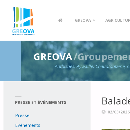
GREOVA
Skip
ASBL
GREOVA
AGRICULTUR
Groupement
to
Régional
Economique
Ourthe-
content
Vesdre-
Amblève
GREOVA
/Groupemen
Anthisnes, Aywaille, Chaudfontaine, C
Balad
PRESSE ET ÉVÈNEMENTS
02/03/2026
Presse
Evénements