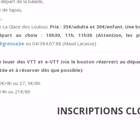
départ de la balade,
e de tapas,
,
e La Glace des Loulous.
Prix : 35€/adulte et 30€/enfant. Une b
épart au choix : 10h30, 11h, 11h30 (Attention, les p
@greova.be
ou 04/384.67.88 (Maud Lacasse)
de louer des VTT et e-VTT (via le bouton
réserver
) au dépa
tée et à réserver dès que possible):
0€/4h ou 37, 5€/8h
/4h ou 21€/8h
INSCRIPTIONS C