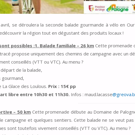
avril, se déroulera la seconde balade gourmande à vélo en Ourt
edécouvrir la région tout en dégustant des produits locaux !
 sont possibles :1. Balade familiale – 26 km
Cette promenade d
e tracé propose uniquement des chemins de campagne avec un déni
ement conseillés (VTT ou VTC). Au menu ?
départ de la balade,
s gourmand,
e La Glace des Loulous.
Prix : 15€ pp
art libre entre 10h30 et 11h30.
Infos : maud.lacasse
@greova.
ortive – 50 km
Cette promenade débute au Domaine de Palogne 
e campagne et quelques sentiers. Cette balade ne se veut pas 
ues sont toutefois vivement conseillés (VTT ou VTC). Au menu ?