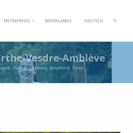
ENTREPRISES
NEDERLANDS
DEUTSCH
rthe-Vesdre-Amblève
RECHERCH
eupré, Ouffet, Sprimont, Stoumont, Trooz