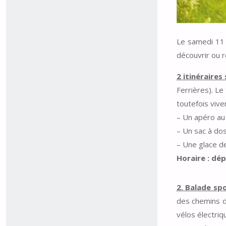
Le samedi 11 
découvrir ou r
2 itinéraires
Ferrières). L
toutefois viv
– Un apéro au 
– Un sac à do
– Une glace d
Horaire : dép
2. Balade sp
des chemins d
vélos électriq