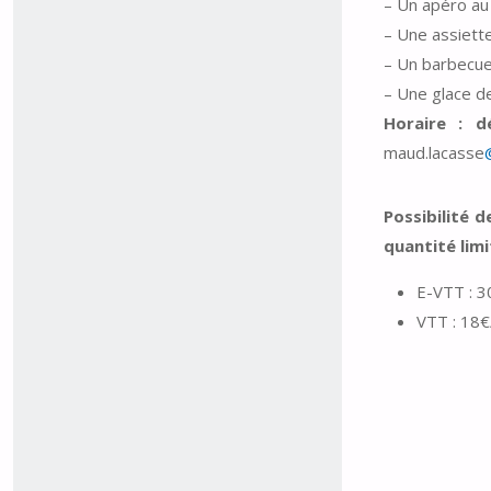
– Un apéro au 
– Une assiett
– Un barbecue
– Une glace d
Horaire : d
maud.lacasse
Possibilité 
quantité limi
E-VTT : 3
VTT : 18€