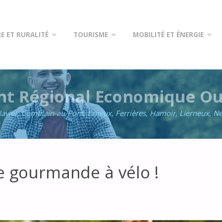
E ET RURALITÉ
TOURISME
MOBILITÉ ET ÉNERGIE
t Régional Economique Ou
lavier, Comblain-au-Pont, Esneux, Ferrières, Hamoir, Lierneux, N
e gourmande à vélo !